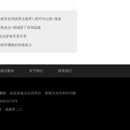
租车自驾游景点推荐1-黑竹沟公园+溫泉
环线色达+稻城亚丁自驾线路
去拉萨租车贵不贵
游租车哪家好价格多少
成功案例
关于我们
联系我们
删除，如您未提出任何异议，将视为允许本站刊载
1827878
持：成都零二八