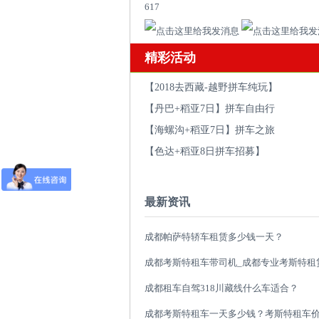
617
精彩活动
【2018去西藏-越野拼车纯玩】
【丹巴+稻亚7日】拼车自由行
【海螺沟+稻亚7日】拼车之旅
【色达+稻亚8日拼车招募】
最新资讯
成都帕萨特轿车租赁多少钱一天？
成都租车自驾318川藏线什么车适合？
成都考斯特租车一天多少钱？考斯特租车