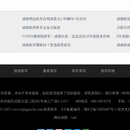
成都周边租车自驾游景点2-毕棚沟+古尔沟
成都附近
成都租商务车去金川旅游
川西大
G318川藏南线拼车：成都出发，边走边玩10天线路及价格
8月成都
成都租车哪家好？首选路景租车
成都旅
车
旅游租车
服务项目
租车资讯
租车价格
片归原著，本站不享有版权，如您发现侵害了您的版权，请联系我们，我们将第一时间
武侯区武阳大道二段261号港汇广场1-1-617 400电话：400-100-6378 手机：1898
015-2021 www.lujingzuche.com
路景租车
ICP备案编号：
蜀ICP备15029487号-1
技术支
网站地图：xml