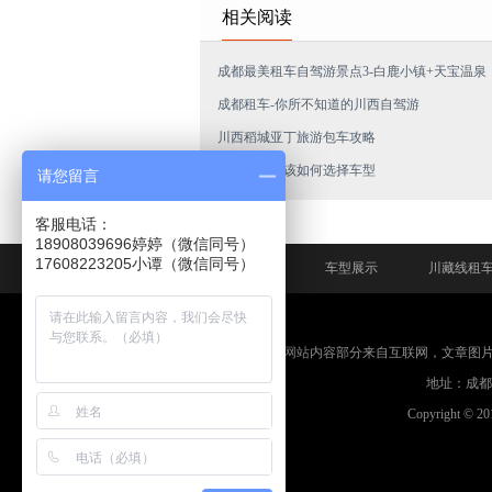
相关阅读
成都最美租车自驾游景点3-白鹿小镇+天宝温泉
成都租车-你所不知道的川西自驾游
川西稻城亚丁旅游包车攻略
川藏线旅游该如何选择车型
请您留言
客服电话：
18908039696婷婷（微信同号）
网站首页
车型展示
川藏线租
免责申明：本网站内容部分来自互联网，文章图
地址：成都市
Copyright © 2