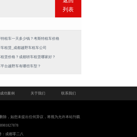
返回
列表
斯特租车一天多少钱？考斯特租车价格
野车租赁_成都越野车租车公司
车租赁价格？成都轿车租赁哪家好？
车平台越野车有哪些车型？
成功案例
关于我们
联系我们
删除，如您未提出任何异议，将视为允许本站刊载
1827878
持：成都零二八