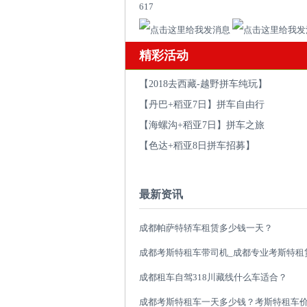
617
精彩活动
【2018去西藏-越野拼车纯玩】
【丹巴+稻亚7日】拼车自由行
【海螺沟+稻亚7日】拼车之旅
【色达+稻亚8日拼车招募】
最新资讯
成都帕萨特轿车租赁多少钱一天？
成都租车自驾318川藏线什么车适合？
成都考斯特租车一天多少钱？考斯特租车