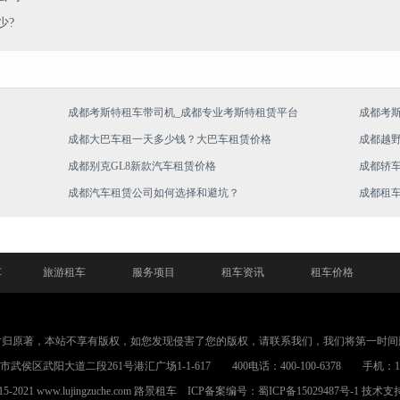
少?
成都考斯特租车带司机_成都专业考斯特租赁平台
成都考
成都大巴车租一天多少钱？大巴车租赁价格
成都越
成都别克GL8新款汽车租赁价格
成都轿
成都汽车租赁公司如何选择和避坑？
成都租
车
旅游租车
服务项目
租车资讯
租车价格
片归原著，本站不享有版权，如您发现侵害了您的版权，请联系我们，我们将第一时间
武侯区武阳大道二段261号港汇广场1-1-617 400电话：400-100-6378 手机：1898
015-2021 www.lujingzuche.com
路景租车
ICP备案编号：
蜀ICP备15029487号-1
技术支