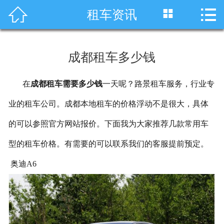




租车资讯
首页
车型展示
成都租车多少钱
川藏线租车
在
成都租车需要多少钱
一天呢？路景租车服务，行业专
旅游租车
业的租车公司。成都本地租车的价格浮动不是很大，具体
服务项目
的可以参照官方网站报价。下面我为大家推荐几款常用车
租车资讯
型的租车价格。有需要的可以联系我们的客服提前预定。
奥迪A6
租车价格
成功案例
关于我们