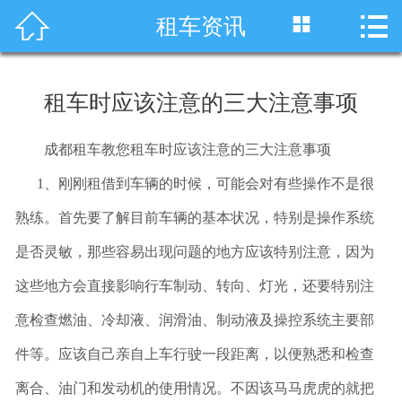




租车资讯
首页
车型展示
租车时应该注意的三大注意事项
川藏线租车
成都租车教您租车时应该注意的三大注意事项
旅游租车
1、刚刚租借到车辆的时候，可能会对有些操作不是很
服务项目
熟练。首先要了解目前车辆的基本状况，特别是操作系统
是否灵敏，那些容易出现问题的地方应该特别注意，因为
租车资讯
这些地方会直接影响行车制动、转向、灯光，还要特别注
租车价格
意检查燃油、冷却液、润滑油、制动液及操控系统主要部
成功案例
件等。应该自己亲自上车行驶一段距离，以便熟悉和检查
离合、油门和发动机的使用情况。不因该马马虎虎的就把
关于我们