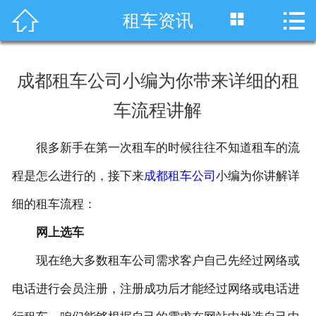




租车资讯
首页
车型展示
成都租车公司小编为你带来详细的租
川藏线租车
车流程讲解
旅游租车
很多新手在第一次租车的时候往往不知道租车的流
服务项目
程是怎么进行的，接下来
成都租车公司
小编为你讲解详
租车资讯
细的租车流程：
网上选车
租车价格
现在绝大多数租车公司需求客户自己先经过网络或
成功案例
电话进行会员注册，注册成功后才能经过网络或电话进
关于我们