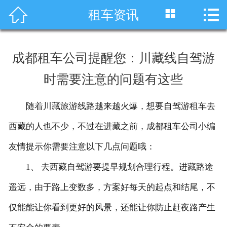




租车资讯
首页
车型展示
成都租车公司提醒您：川藏线自驾游
川藏线租车
时需要注意的问题有这些
旅游租车
随着川藏旅游线路越来越火爆，想要自驾游租车去
服务项目
西藏的人也不少，不过在进藏之前，成都租车公司小编
租车资讯
友情提示你需要注意以下几点问题哦：
1、 去西藏自驾游要提早规划合理行程。进藏路途
租车价格
遥远，由于路上变数多，方案好每天的起点和结尾，不
成功案例
仅能能让你看到更好的风景，还能让你防止赶夜路产生
关于我们