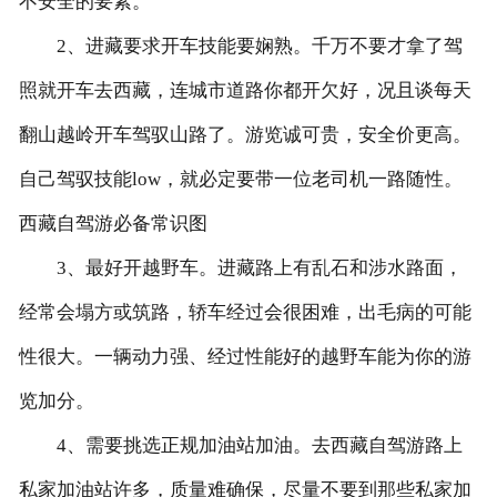
不安全的要素。
2、进藏要求开车技能要娴熟。千万不要才拿了驾
联系我们
照就开车去西藏，连城市道路你都开欠好，况且谈每天
翻山越岭开车驾驭山路了。游览诚可贵，安全价更高。
自己驾驭技能low，就必定要带一位老司机一路随性。
西藏自驾游必备常识图
3、最好开越野车。进藏路上有乱石和涉水路面，
经常会塌方或筑路，轿车经过会很困难，出毛病的可能
性很大。一辆动力强、经过性能好的越野车能为你的游
览加分。
4、需要挑选正规加油站加油。去西藏自驾游路上
私家加油站许多，质量难确保，尽量不要到那些私家加